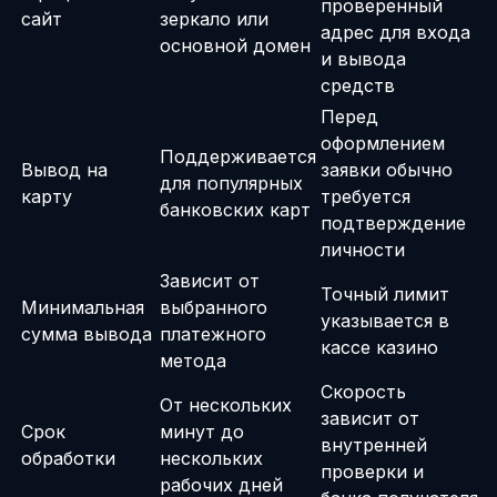
проверенный
сайт
зеркало или
адрес для входа
основной домен
и вывода
средств
Перед
оформлением
Поддерживается
Вывод на
заявки обычно
для популярных
карту
требуется
банковских карт
подтверждение
личности
Зависит от
Точный лимит
Минимальная
выбранного
указывается в
сумма вывода
платежного
кассе казино
метода
Скорость
От нескольких
зависит от
Срок
минут до
внутренней
обработки
нескольких
проверки и
рабочих дней