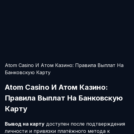
Atom Casino И Атом Казино: Правила Выплат На
Банковскую Карту
Atom Casino И Атом Казино:
Правила Выплат На Банковскую
Карту
Вывод на карту
доступен после подтверждения
личности и привязки платёжного метода к