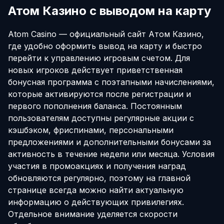
Атом Казино с выводом на карту
Atom Casino — официальный сайт Атом Казино,
где удобно оформить вывод на карту и быстро
перейти к управлению игровым счетом. Для
новых игроков действует приветственная
бонусная программа с поэтапными начислениями,
которые активируются после регистрации и
первого пополнения баланса. Постоянным
пользователям доступны регулярные акции с
кэшбэком, фриспинами, персональными
предложениями и дополнительными бонусами за
активность в течение недели или месяца. Условия
участия в промоакциях и получения наград
обновляются регулярно, поэтому на главной
странице всегда можно найти актуальную
информацию о действующих привилегиях.
Отдельное внимание уделяется скорости