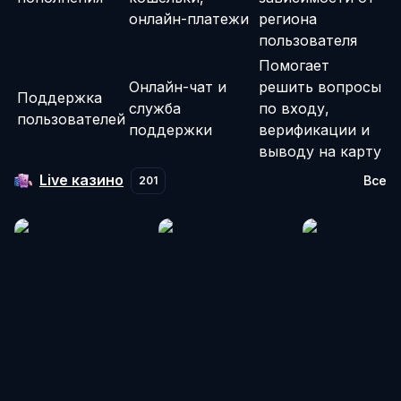
онлайн-платежи
региона
пользователя
Помогает
Онлайн-чат и
решить вопросы
Поддержка
служба
по входу,
пользователей
поддержки
верификации и
выводу на карту
Live казино
Все
201